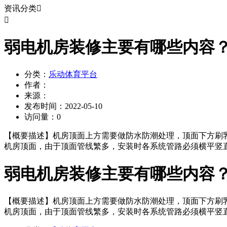
资讯分类


弱电机房装修主要有哪些内容
分类：
乐动体育平台
作者：
来源：
发布时间：
2022-05-10
访问量：
0
【概要描述】
机房顶面上方需要做防水防潮处理，顶面下方刷
机房顶面，由于顶面管线繁多，安装时各系统管路必须横平竖
弱电机房装修主要有哪些内容
【概要描述】
机房顶面上方需要做防水防潮处理，顶面下方刷
机房顶面，由于顶面管线繁多，安装时各系统管路必须横平竖