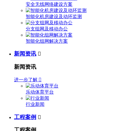
安全无线网络建设方案
智能化机房建设及动环监测
分支组网及移动办公
智能化组网解决方案
新闻资讯

新闻资讯
进一步了解

乐动体育平台
行业新闻
工程案例

工程案例