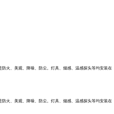
是防火、美观、降噪、防尘。灯具、烟感、温感探头等均安装在
是防火、美观、降噪、防尘。灯具、烟感、温感探头等均安装在