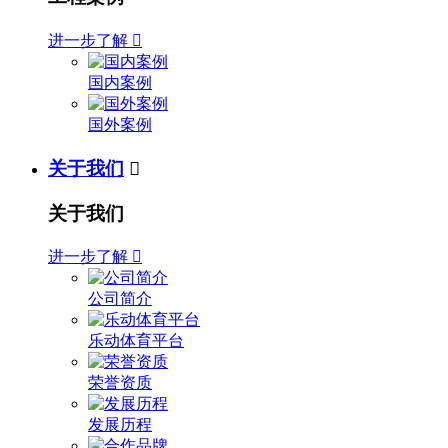
进一步了解

国内案例
国外案例
关于我们

关于我们
进一步了解

公司简介
乐动体育平台
荣誉资质
发展历程