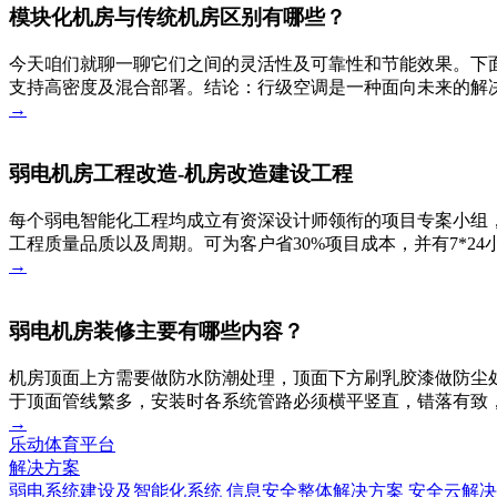
模块化机房与传统机房区别有哪些？
今天咱们就聊一聊它们之间的灵活性及可靠性和节能效果。下
支持高密度及混合部署。结论：行级空调是一种面向未来的解决
→
弱电机房工程改造-机房改造建设工程
每个弱电智能化工程均成立有资深设计师领衔的项目专案小组，
工程质量品质以及周期。可为客户省30%项目成本，并有7*2
→
弱电机房装修主要有哪些内容？
机房顶面上方需要做防水防潮处理，顶面下方刷乳胶漆做防尘
于顶面管线繁多，安装时各系统管路必须横平竖直，错落有致
→
乐动体育平台
解决方案
弱电系统建设及智能化系统
信息安全整体解决方案
安全云解决